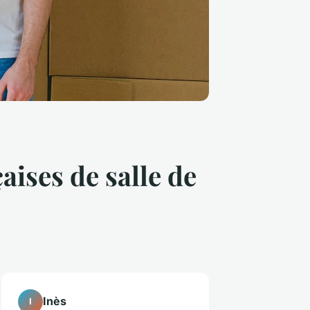
ises de salle de
Inès
I