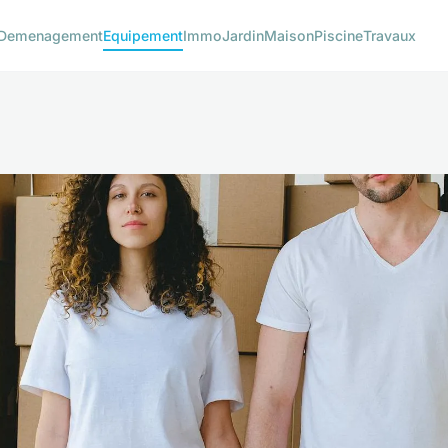
Demenagement
Equipement
Immo
Jardin
Maison
Piscine
Travaux