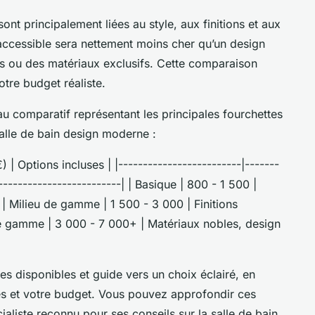
ont principalement liées au style, aux finitions et aux
accessible sera nettement moins cher qu’un design
es ou des matériaux exclusifs. Cette comparaison
otre budget réaliste.
eau comparatif représentant les principales fourchettes
salle de bain design moderne :
 | Options incluses | |-------------------------|-------
-------------------------| | Basique | 800 - 1 500 |
| Milieu de gamme | 1 500 - 3 000 | Finitions
e gamme | 3 000 - 7 000+ | Matériaux nobles, design
res disponibles et guide vers un choix éclairé, en
es et votre budget. Vous pouvez approfondir ces
cialiste reconnu pour ses conseils sur la salle de bain