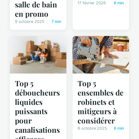
salle de bain
17 février 2026
6 min
en promo
9 octobre 2025
7 min
Top 5
Top 5
déboucheurs
ensembles de
liquides
robinets et
puissants
mitigeurs à
pour
considérer
canalisations
8 octobre 2025
6 min
efficaces